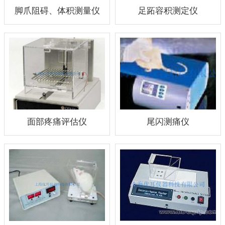
脚爪阻碍、体积测量仪
足跖容积测定仪
面部疼痛评估仪
尾闪测痛仪