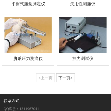
平衡式痛觉测定仪
失用性测痛仪
脚爪压力测痛仪
抓力测试仪
<上一页
下一页>
联系方式
QQ客服：1311967041