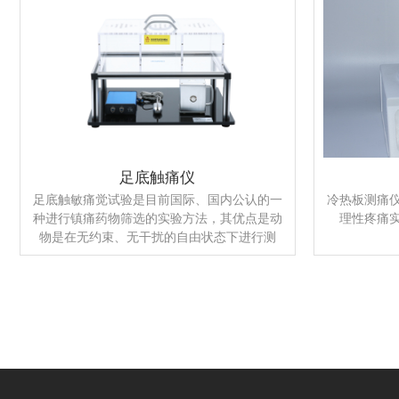
照强度稳定、可调；二、经过处理的条型红外
光照射在鼠尾上温升均匀；三、计时精确度高
达0.01秒；四、采用立式装鼠，使大、小鼠尾
易定位；五、手动记时和自动光电记时任选；
六、内置式微型打印机
足底触痛仪
足底触敏痛觉试验是目前国际、国内公认的一
冷热板测痛
种进行镇痛药物筛选的实验方法，其优点是动
理性疼痛
物是在无约束、无干扰的自由状态下进行测
试，完全消除了干扰痛阈的种种客观因素
（如：捉持、绑固、牵拉、曲扭等），使动物
的痛阈能真实地显现出来。