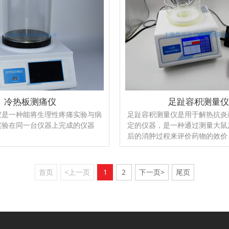
冷热板测痛仪
足趾容积测量
仪是一种能将生理性疼痛实验与病
足趾容积测量仪是用于解热抗炎
实验在同一台仪器上完成的仪器
定的仪器，是一种通过测量大鼠
后的消肿过程来评价药物的效价
用时间和药效规律的仪器。该
确、计时准确、打印准确的准确
方便性以及采用现代高科技技术
首页
<上一页
1
2
下一页>
尾页
仪器与国外同类产品相比无论在
度上都提高了一个档次，但对介
使用要求和对操作技术上的要求
类产品，可以说该仪器是目前国
的大鼠足趾肿胀测量仪