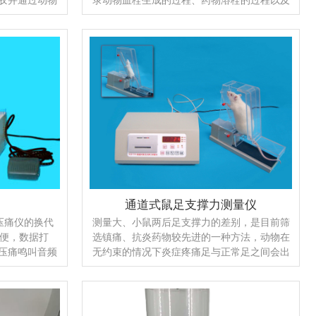
使小动物出现
药物抗栓的效果，仪器有成栓迅速，栓段清
究防止和治疗
晰，效果良好，结果一致等特点
该仪器是一种
理的诱咳、引
麻醉、染毒及
湿度环境，是
仪器
通道式鼠足支撑力测量仪
)压痛仪的换代
测量大、小鼠两后足支撑力的差别，是目前筛
方便，数据打
选镇痛、抗炎药物较先进的一种方法，动物在
压痛鸣叫音频
无约束的情况下炎症疼痛足与正常足之间会出
科研教学非常
现支撑体重的力量差别，差别越大说明炎症足
得到专家教授
越疼痛，使用有镇痛作用的药物可以减少其差
别，以此可来鉴定抗炎、镇痛药物的药效。