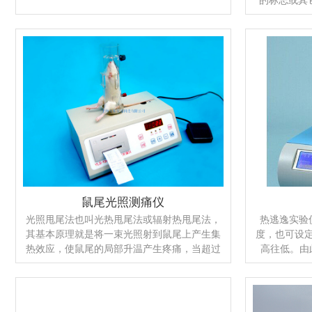
来确定皮层
直视暴露下
药物、引导
神经解剖、
领域内的重
定向的注射
可用于帕金
型建立，脑
神经干
本仪器配有
体定位
鼠尾光照测痛仪
光照甩尾法也叫光热甩尾法或辐射热甩尾法，
热逃逸实验
其基本原理就是将一束光照射到鼠尾上产生集
度，也可设
热效应，使鼠尾的局部升温产生疼痛，当超过
高往低。由
动物忍耐的痛阈时动物就产生有效的甩尾逃
验、研究受
避，以此方法来判断动物痛阈的高低和变化的
围内，温度变
方法就叫光照甩尾法。我们自主研制生产的鼠
屏上显示实
尾光照测痛仪有以下特点：一、数控调频使光