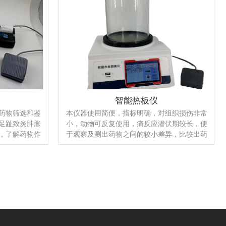
仪
智能热板仪
药物筛选和鉴
本仪器使用简便，指标明确，对组织损伤非常
足趾致炎肿胀
小，动物可反复使用，痛反应潜伏期较长，便
，了解药物作
于观察及测出药物之间的较小差异，比较出药
仪器有测量准
物镇痛作用的强弱、快慢及持续时间，同时可
性和操作上的
打印出检测数据，能方便的完成对小鼠、大
的先进性，该
鼠、豚鼠的检测实验，是教学和科研理想的仪
式样结构、精
器。足目前国内外热板仪中较先进的一种。
质（液体）的
远低于国外同
内先进、实用
器。