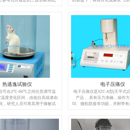
下某些神经结构的位置,以便在非
的呼吸系统进入动物的体内，
对其进行定向的刺激、破坏、注射
喘、咳、麻醉等症状，以此来研
电位等研究。动物脑立体定位仪是
此类症状或使用此症状的仪器。
神经生理、神经药理和神经外科等
多用途的实验仪器，除了用于药
要研究设备，用于对神经结构进行
喘实验，同时也可用于小动物的
、刺激、破坏、引导电位等操作，
药物喷剂型的药效检测和模拟高
森氏病动物模型建立，癫痫动物模
一种教学与科研兼用的
内肿瘤模型建立，学习记忆，脑内
细胞移植，脑缺血等研究。
大鼠适配器一套，耳棒一对。脑立
仪也可在左右侧装配操作臂。
热逃逸试验仪
电子压痛仪
仪可在2℃-66℃之间任意调节温
电子压痛仪是XZC-A型(天平式
定温度变化区间，由低往高或者由
产品， 具有压力准确，操作
此，研究人员可将其用于痛敏试
印、微机联接等功能，并附带有
体的寒冷灵敏性或在一定的温度范
放大电路和大、小鼠固定简，是
化的状况下的“动态”实验。液晶
实用的仪器之一，在实际使用中
时温度，变化幅度为0.1℃，反应
们的好评。
时间是0.1s。